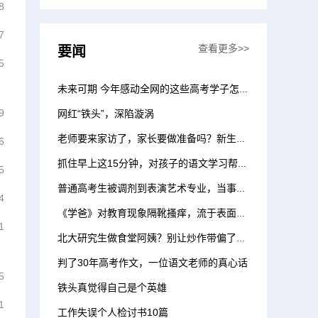
8
7
查看更多>>
要闻
5
未来可期 今年感动全网的这些高考学子怎么样了？
9
网红“铁头”，深陷漩涡
老师要来家访了，家长要做准备吗？新生家访，架起师生沟通的第一座桥梁
6
抓住早上这15分钟，对孩子的语文学习帮助竟这么大！
5
普通高考生被调剂到表演艺术专业，当事人称不具备出道条件，校方回应
4
《学爸》对教育现象隔靴搔痒，流于表面，不够深刻
1
北大研究生做食堂阿姨？别让炒作带偏了节奏 | 新京报快评
判了30年高考作文，一位语文老师的真心话
5
铁头真觉得自己是个英雄
1
工作失误个人检讨书10篇