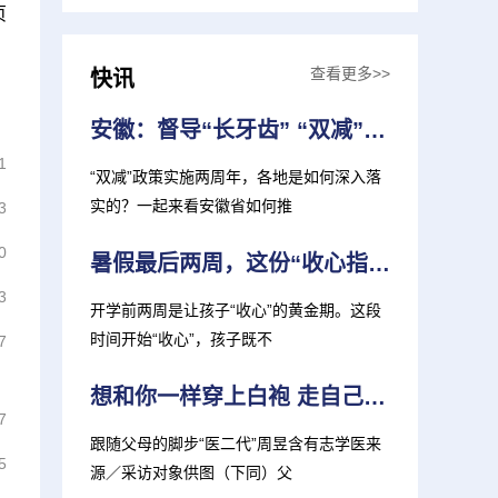
页
查看更多>>
快讯
安徽：督导“长牙齿” “双减”见实效
1
“双减”政策实施两周年，各地是如何深入落
实的？一起来看安徽省如何推
3
0
暑假最后两周，这份“收心指南”，家长孩子都需要！
3
开学前两周是让孩子“收心”的黄金期。这段
时间开始“收心”，孩子既不
7
想和你一样穿上白袍 走自己的“医”路 复旦上医迎来多位“医二代”新生
7
跟随父母的脚步“医二代”周昱含有志学医来
5
源／采访对象供图（下同）父